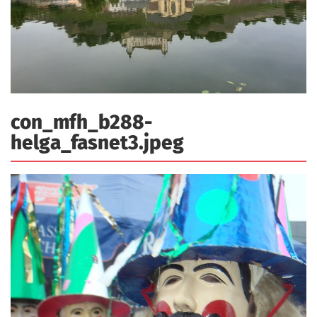
a
r
n
-
d
A
n
m
e
con_mfh_b288-
l
helga_fasnet3.jpeg
d
u
n
g