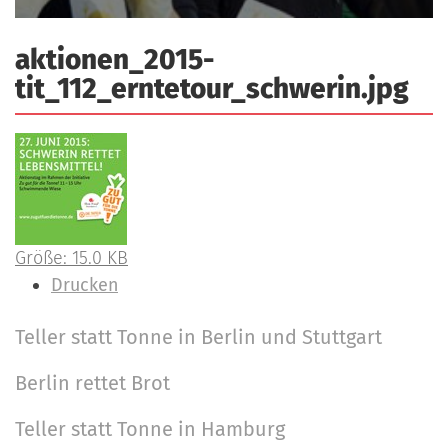
a
r
n
-
aktionen_2015-
d
A
tit_112_erntetour_schwerin.jpg
n
m
e
l
d
u
Z
Größe: 15.0 KB
n
e
I
Drucken
g
i
n
Teller statt Tonne in Berlin und Stuttgart
g
h
N
e
a
a
Berlin rettet Brot
B
l
v
i
t
Teller statt Tonne in Hamburg
i
l
s