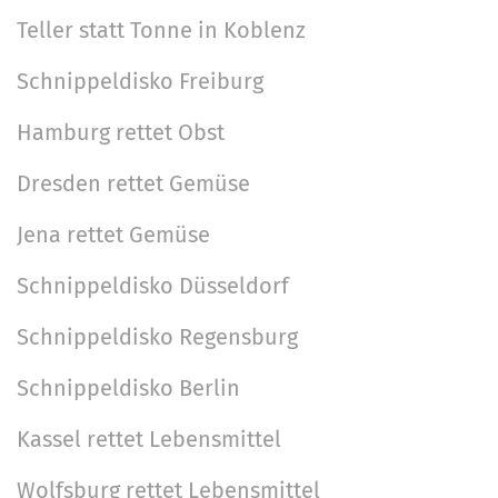
d
p
Teller statt Tonne in Koblenz
g
i
e
a
Schnippeldisko Freiburg
n
z
t
v
i
Hamburg rettet Obst
i
o
f
l
i
o
Dresden rettet Gemüse
l
s
n
Jena rettet Gemüse
e
c
r
h
Schnippeldisko Düsseldorf
G
e
r
A
Schnippeldisko Regensburg
ö
k
Schnippeldisko Berlin
ß
t
e
i
Kassel rettet Lebensmittel
…
o
n
Wolfsburg rettet Lebensmittel