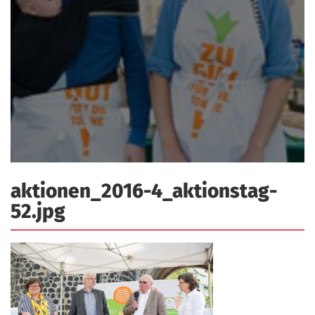
a
r
n
-
d
A
n
m
e
l
d
u
aktionen_2016-4_aktionstag-
n
g
52.jpg