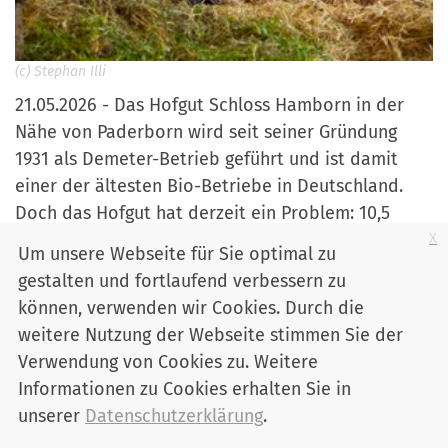
(c) Stephan Illi
21.05.2026 - Das Hofgut Schloss Hamborn in der
Nähe von Paderborn wird seit seiner Gründung
1931 als Demeter-Betrieb geführt und ist damit
einer der ältesten Bio-Betriebe in Deutschland.
Doch das Hofgut hat derzeit ein Problem: 10,5
x
Hektar fruchtbarer Ackerboden, den das
Um unsere Webseite für Sie optimal zu
Unternehmen schon lange bewirtschaftet und
gestalten und fortlaufend verbessern zu
dringend benötigt, stehen für über 1,3 Mio. Euro
können, verwenden wir Cookies. Durch die
zum Verkauf. »Ein konventionell wirtschaftender
weitere Nutzung der Webseite stimmen Sie der
Erdbeerbauer in der Nähe, kann diese Summe
Verwendung von Cookies zu. Weitere
aufbringen, das Hofgut auf keinen Fall«, weiß
Informationen zu Cookies erhalten Sie in
Stephan Illi, Vorstand der Kulturland eG.
unserer
Datenschutzerklärung
.
Mehr…