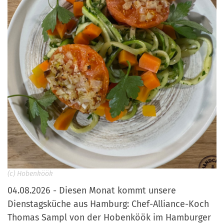
a
r
n
-
d
A
n
m
e
l
d
u
n
g
(c) Hobenköök
04.08.2026 - Diesen Monat kommt unsere
Dienstagsküche aus Hamburg: Chef-Alliance-Koch
Thomas Sampl von der Hobenköök im Hamburger