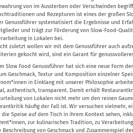
wahrung von im Aussterben oder Verschwinden begriff
chtraditionen und Rezepturen ist eines der großen Sl
r Genussführer systematisiert die Ergebnisse und Erfa
tglieder und trägt zur Förderung von Slow-Food-Qualit
rarbeitung in Lokalen bei.
cht zuletzt wollen wir mit dem Genussführer auch aufz
iterien gekocht wird, sind ein Garant für genussvoller
m Slow Food Genussführer hat sich eine neue Form der R
 um Geschmack, Textur und Komposition einzelner Spei
nom*innen in Einklang mit unserer Philosophie arbeiten:
al, authentisch, transparent. Damit erhält Restaurantkr
urteilung von Lokalen nicht mehr um den reinen Gaumenk
rantkritik häufig der Fall ist. Wir versuchen vielmehr, e
 die Speise auf dem Tisch in ihrem Kontext sehen, inklu
ent*innen, zur kulinarischen Tradition, zu Verarbeitun
e Beschreibung von Geschmack und Zusammenspiel der S