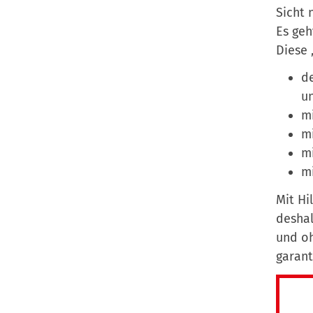
Sicht 
Es geh
Diese 
de
un
mi
m
mi
mi
Mit Hi
deshal
und oh
garant