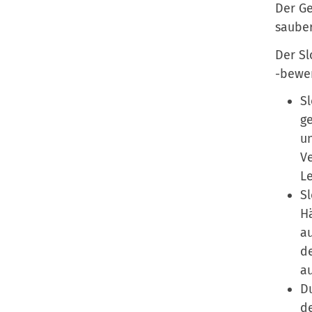
Der Ge
sauber
Der Sl
-bewer
Sl
ge
un
Ve
Le
Sl
Hä
au
de
au
Du
de