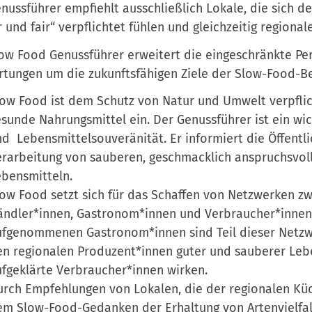
nussführer empfiehlt ausschließlich Lokale, die sich 
 und fair“ verpflichtet fühlen und gleichzeitig regiona
ow Food Genussführer erweitert die eingeschränkte Per
tungen um die zukunftsfähigen Ziele der Slow-Food-B
ow Food ist dem Schutz von Natur und Umwelt verpflich
sunde Nahrungsmittel ein. Der Genussführer ist ein wi
d Lebensmittelsouveränität. Er informiert die Öffentl
rarbeitung von sauberen, geschmacklich anspruchsvol
bensmitteln.
ow Food setzt sich für das Schaffen von Netzwerken z
ndler*innen, Gastronom*innen und Verbraucher*innen 
fgenommenen Gastronom*innen sind Teil dieser Netzwer
n regionalen Produzent*innen guter und sauberer Leb
fgeklärte Verbraucher*innen wirken.
rch Empfehlungen von Lokalen, die der regionalen Küch
m Slow-Food-Gedanken der Erhaltung von Artenvielfalt