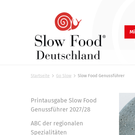
Mi
S
l
Startseite
Go Slow
Slow Food Genussführer
o
S
i
w
e
F
s
Printausgabe Slow Food
N
o
i
Genussführer 2027/28
a
n
o
d
d
v
ABC der regionalen
h
D
i
i
Spezialitäten