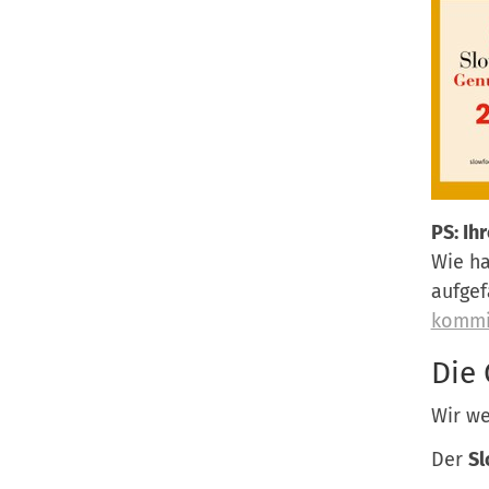
PS: Ih
Wie ha
aufgef
kommi
Die 
Wir we
Der
Sl