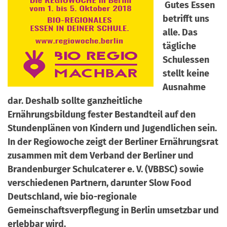
Gutes Essen
a
r
betrifft uns
n
-
alle. Das
d
A
tägliche
n
Schulessen
m
stellt keine
e
Ausnahme
l
dar. Deshalb sollte ganzheitliche
d
Ernährungsbildung fester Bestandteil auf den
u
Stundenplänen von Kindern und Jugendlichen sein.
n
In der Regiowoche zeigt der Berliner Ernährungsrat
g
zusammen mit dem Verband der Berliner und
Brandenburger Schulcaterer e. V. (VBBSC) sowie
verschiedenen Partnern, darunter Slow Food
Deutschland, wie bio-regionale
Gemeinschaftsverpflegung in Berlin umsetzbar und
erlebbar wird.