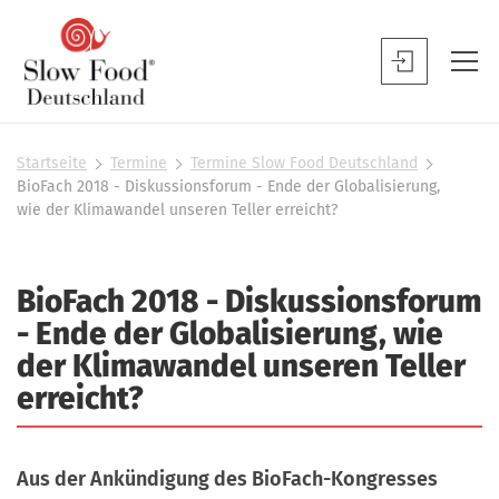
S
l
S
o
l
w
o
F
w
Startseite
Termine
Termine Slow Food Deutschland
S
o
BioFach 2018 - Diskussionsforum - Ende der Globalisierung,
F
i
o
wie der Klimawandel unseren Teller erreicht?
o
e
d
s
o
D
i
d
BioFach 2018 - Diskussionsforum
n
e
B
d
- Ende der Globalisierung, wie
u
h
e
der Klimawandel unseren Teller
t
i
n
e
erreicht?
s
u
r
c
t
h
z
Aus der Ankündigung des BioFach-Kongresses
l
e