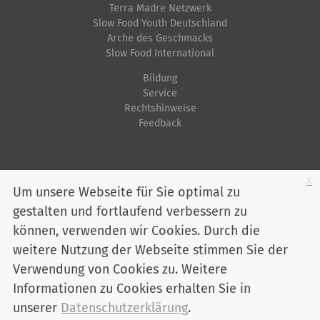
i
Terra Madre Netzwerk
s
Slow Food Youth Deutschland
Arche des Geschmacks
c
Slow Food International
h
e
Bildung
Service
A
Rechtshinweise
k
Feedback
t
i
o
Startseite
Impressum
Datenschutz
Kontakt
Jobs
Sitemap
x
Um unsere Webseite für Sie optimal zu
n
gestalten und fortlaufend verbessern zu
Youtube
Facebook
Instagram
LinkedIn
Bluesky
e
können, verwenden wir Cookies. Durch die
n
Mitglied werden
weitere Nutzung der Webseite stimmen Sie der
Verwendung von Cookies zu. Weitere
Informationen zu Cookies erhalten Sie in
Slow Food Deutschland e. V. - Marienstraße 30 - 10117 Berlin
Telefon:
030 / 2 00 04 75-0
unserer
Datenschutzerklärung
.
info@slowfood.de