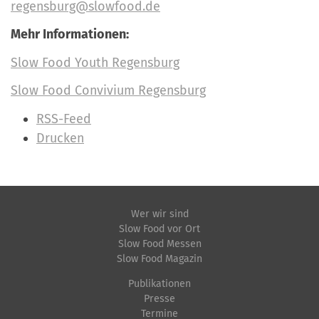
regensburg@slowfood.de
Mehr Informationen:
Slow Food Youth Regensburg
Slow Food Convivium Regensburg
I
RSS-Feed
n
Drucken
h
a
l
t
Wer wir sind
Slow Food vor Ort
s
Slow Food Messen
p
Slow Food Magazin
e
Publikationen
z
Presse
i
Termine