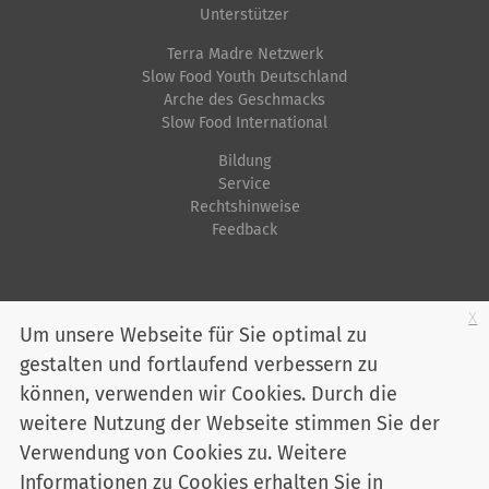
f
Unterstützer
i
Terra Madre Netzwerk
s
Slow Food Youth Deutschland
Arche des Geschmacks
c
Slow Food International
h
e
Bildung
Service
A
Rechtshinweise
k
Feedback
t
i
o
Startseite
Impressum
Datenschutz
Kontakt
Jobs
Sitemap
x
Um unsere Webseite für Sie optimal zu
n
gestalten und fortlaufend verbessern zu
Youtube
Facebook
Instagram
LinkedIn
Bluesky
e
können, verwenden wir Cookies. Durch die
n
Mitglied werden
weitere Nutzung der Webseite stimmen Sie der
Verwendung von Cookies zu. Weitere
Informationen zu Cookies erhalten Sie in
Slow Food Deutschland e. V. - Marienstraße 30 - 10117 Berlin