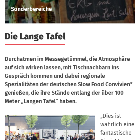
a
r
Sonderbereiche
n
-
d
A
Stefan Abtmeyer
n
Die Lange Tafel
m
e
l
Durchatmen im Messegetümmel, die Atmosphäre
d
auf sich wirken lassen, mit Tischnachbarn ins
u
Gespräch kommen und dabei regionale
n
Spezialitäten der deutschen Slow Food Convivien*
g
genießen, die ihre Stände entlang der über 100
Meter „Langen Tafel“ haben.
„Dies ist
wahrlich eine
fantastische