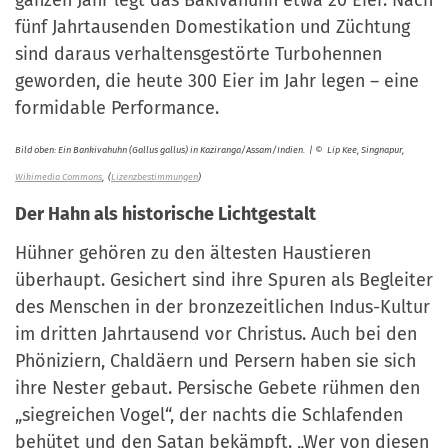
fünf Jahrtausenden Domestikation und Züchtung
sind daraus verhaltensgestörte Turbohennen
geworden, die heute 300 Eier im Jahr legen – eine
formidable Performance.
Bild oben: Ein Bankivahuhn (Gallus gallus) in Kaziranga/Assam/Indien.
|
© Lip Kee, Singnapur,
Wikimedia Commons
,
(
Lizenzbestimmungen
)
Der Hahn als historische Lichtgestalt
Hühner gehören zu den ältesten Haustieren
überhaupt. Gesichert sind ihre Spuren als Begleiter
des Menschen in der bronzezeitlichen Indus-Kultur
im dritten Jahrtausend vor Christus. Auch bei den
Phöniziern, Chaldäern und Persern haben sie sich
ihre Nester gebaut. Persische Gebete rühmen den
„siegreichen Vogel“, der nachts die Schlafenden
behütet und den Satan bekämpft. „Wer von diesen