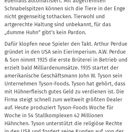
ebenfalls automatisiert. Mit abgetrennten
Schnabelspitzen können sich die Tiere in der Enge
nicht gegenseitig tothacken. Tierwohl und
artgerechte Haltung sind unbekannt, für das
„dumme Huhn“ gibt‘s kein Pardon.
Dafür klopfen neue Spieler den Takt. Arthur Perdue
gründet in den USA sein Eierimperium. A.W. Perdue
& Son nimmt 1925 die erste Brüterei in Betrieb und
erzielt bald Milliardenumsätze. 1935 startet der
amerikanische Geschäftsmann John W. Tyson sein
Unternehmen Tyson-Foods. Tyson hat gehört, dass
mit Hühnerfleisch gutes Geld zu verdienen ist. Die
Firma steigt schnell zum weltweit größten Dealer
auf. Heute produziert Tyson-Foods Woche für
Woche in 54 Stallkomplexen 42 Millionen
Hähnchen. Tyson unterstützt die religiöse Rechte
in den USA und fordert seine Kunden auf, von der