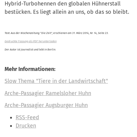
Hybrid-Turbohennen den globalen Hühnerstall
bestücken. Es liegt allein an uns, ob das so bleibt.
Text: Aus der Wochenzeitung "Die Zeit", erschienen am 31. März 2014, Nr. 14, Seite 23.
Gedruckte Fassung als PDF herunterladen
Der Autor ist Journalist und lebt in Berlin.
Mehr Informationen:
Slow Thema "Tiere in der Landwirtschaft"
Arche-Passagier Ramelsloher Huhn
Arche-Passagier Augsburger Huhn
I
RSS-Feed
n
Drucken
h