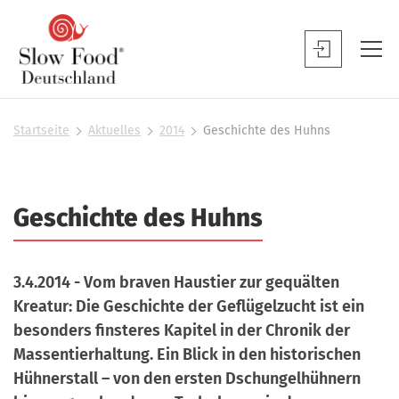
S
l
S
o
l
w
o
F
w
Startseite
Aktuelles
2014
Geschichte des Huhns
S
o
F
i
o
o
e
d
s
o
Geschichte des Huhns
D
i
d
n
e
B
d
u
h
e
3.4.2014 - Vom braven Haustier zur gequälten
t
i
n
Kreatur: Die Geschichte der Geflügelzucht ist ein
e
s
u
r
besonders finsteres Kapitel in der Chronik der
c
t
Massentierhaltung. Ein Blick in den historischen
h
z
Hühnerstall – von den ersten Dschungelhühnern
l
e