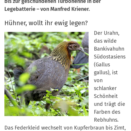
bis zur geschundenen Turbohenne in der
a
r
Legebatterie – von Manfred Kriener.
n
-
d
Hühner, wollt ihr ewig legen?
A
n
Der Urahn,
m
das wilde
e
Bankivahuhn
l
Südostasiens
d
(Gallus
u
gallus), ist
n
von
g
schlanker
Schönheit
und trägt die
Farben des
Rebhuhns.
Das Federkleid wechselt von Kupferbraun bis Zimt,