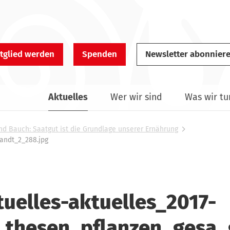
tglied werden
Spenden
Newsletter abonnier
Aktuelles
Wer wir sind
Was wir tu
nd Bauch: Saatgut ist die Grundlage unserer Ernährung
andt_2_288.jpg
tuelles-aktuelles_2017-
_thesen_pflanzen_gesa_