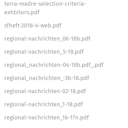
a
terra-madre-selection-criteria-
a
l
r
v
n
exhbitors.pdf
t
-
d
i
s
A
sfheft-2018-4-web.pdf
p
g
n
e
m
regional-nachrichten_06-18b.pdf
a
z
e
t
regional-nachrichten_5-18.pdf
i
l
i
f
d
regional_nachrichten-04-18b.pdf_.pdf
i
o
u
s
n
regional_nachrichten_-3b-18.pdf
n
c
g
regional-nachrichten-02-18.pdf
h
e
regional-nachrichten_1-18.pdf
A
k
regional-nachrichten_16-17n.pdf
t