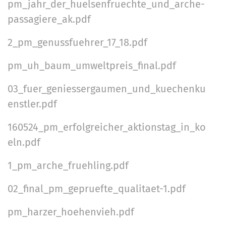
pm_jahr_der_huelsenfruechte_und_arche-
passagiere_ak.pdf
2_pm_genussfuehrer_17_18.pdf
pm_uh_baum_umweltpreis_final.pdf
03_fuer_geniessergaumen_und_kuechenku
enstler.pdf
160524_pm_erfolgreicher_aktionstag_in_ko
eln.pdf
1_pm_arche_fruehling.pdf
02_final_pm_gepruefte_qualitaet-1.pdf
pm_harzer_hoehenvieh.pdf