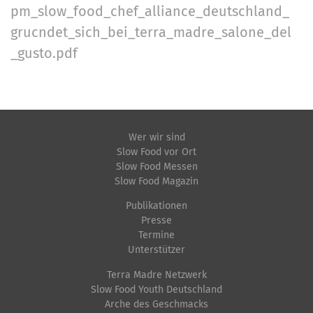
pm_slow_food_chef_alliance_deutschland_
grucndet_sich_bei_terra_madre_salone_del
_gusto.pdf
Wer wir sind
Slow Food vor Ort
Slow Food Messen
Slow Food Magazin
Publikationen
Presse
Termine
Unterstützer
Terra Madre Netzwerk
Slow Food Youth Deutschland
Arche des Geschmacks