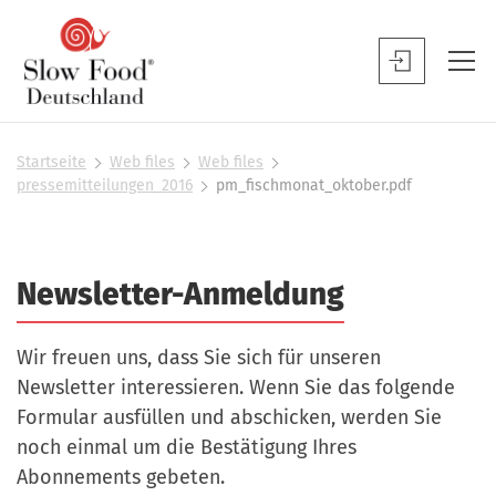
S
l
S
o
l
w
o
F
w
Startseite
Web files
Web files
S
o
pressemitteilungen_2016
pm_fischmonat_oktober.pdf
F
i
o
o
e
d
s
o
D
i
d
Newsletter-Anmeldung
n
e
B
d
u
h
e
Wir freuen uns, dass Sie sich für unseren
t
i
n
e
Newsletter interessieren. Wenn Sie das folgende
s
u
r
Formular ausfüllen und abschicken, werden Sie
c
t
noch einmal um die Bestätigung Ihres
h
z
Abonnements gebeten.
l
e