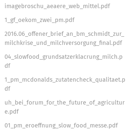
imagebroschu_aeaere_web_mittel.pdf
1_gf_oekom_zwei_pm.pdf
2016.06_offener_brief_an_bm_schmidt_zur_
milchkrise_und_milchversorgung_final.pdf
04_slowfood_grundsatzerklacrung_milch.p
df
1_pm_mcdonalds_zutatencheck_qualitaet.p
df
uh_bei_forum_for_the_future_of_agricultur
e.pdf
01_pm_eroeffnung_slow_food_messe.pdf