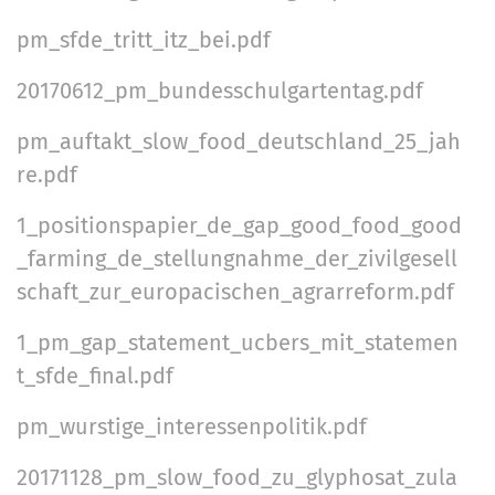
k
pm_sfde_tritt_itz_bei.pdf
t
i
20170612_pm_bundesschulgartentag.pdf
o
pm_auftakt_slow_food_deutschland_25_jah
n
re.pdf
e
n
1_positionspapier_de_gap_good_food_good
_farming_de_stellungnahme_der_zivilgesell
schaft_zur_europacischen_agrarreform.pdf
1_pm_gap_statement_ucbers_mit_statemen
t_sfde_final.pdf
pm_wurstige_interessenpolitik.pdf
20171128_pm_slow_food_zu_glyphosat_zula