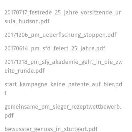
a
n
r
n
20170717_festrede_25_jahre_vorsitzende_ur
h
N
-
d
a
sula_hudson.pdf
a
A
l
n
v
20171206_pm_ueberfischung_stoppen.pdf
t
m
i
s
e
20170614_pm_sfd_feiert_25_jahre.pdf
p
g
l
e
20171218_pm_sfy_akademie_geht_in_die_zw
a
d
z
eite_runde.pdf
u
t
i
n
i
start_kampagne_keine_patente_auf_bier.pd
f
g
i
f
o
s
n
gemeinsame_pm_sieger_rezeptwettbewerb.
c
pdf
h
e
bewusster_genuss_in_stuttgart.pdf
A