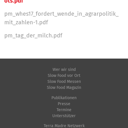
ots.pdf
pm_whes17_fordert_wende_in_agrarpolitik_
mit_zahlen-1.pdf
pm_tag_der_milch.pdf
Wer wir sind
Slow Food vor Ort
Slow Food Messen
Slow Food Magazin
Publikationen
Presse
Termine
Unterstützer
Terra Madre Netzwerk