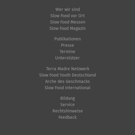
l
t
Wer wir sind
Slow Food vor Ort
s
Slow Food Messen
p
Slow Food Magazin
e
Publikationen
z
Presse
i
Termine
f
Unterstützer
i
Terra Madre Netzwerk
s
Slow Food Youth Deutschland
Arche des Geschmacks
c
Slow Food International
h
e
Bildung
Service
A
Rechtshinweise
k
Feedback
t
i