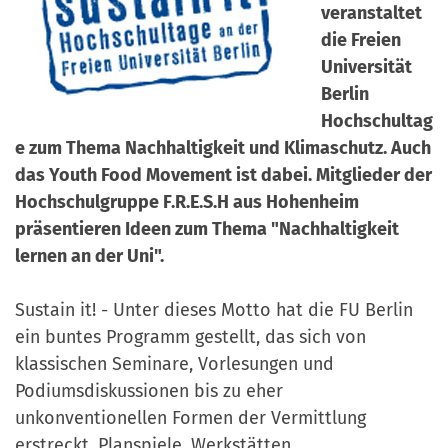
a
veranstaltet
r
n
die Freien
-
d
Universität
A
Berlin
n
Hochschultag
m
e zum Thema Nachhaltigkeit und Klimaschutz. Auch
e
das Youth Food Movement ist dabei. Mitglieder der
l
Hochschulgruppe F.R.E.S.H aus Hohenheim
d
präsentieren Ideen zum Thema "Nachhaltigkeit
u
lernen an der Uni".
n
g
Sustain it! - Unter dieses Motto hat die FU Berlin
ein buntes Programm gestellt, das sich von
klassischen Seminare, Vorlesungen und
Podiumsdiskussionen bis zu eher
unkonventionellen Formen der Vermittlung
erstreckt. Planspiele, Werkstätten,