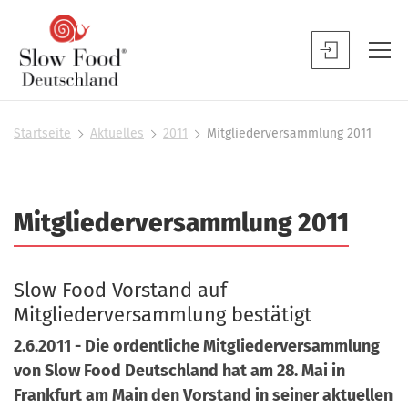
S
l
S
o
l
w
o
F
w
Startseite
Aktuelles
2011
Mitgliederversammlung 2011
S
o
F
i
o
o
e
d
s
o
Mitgliederversammlung 2011
D
i
d
n
e
B
d
u
h
e
Slow Food Vorstand auf
t
i
n
Mitgliederversammlung bestätigt
e
s
u
r
c
2.6.2011 - Die ordentliche Mitgliederversammlung
t
h
von Slow Food Deutschland hat am 28. Mai in
z
l
Frankfurt am Main den Vorstand in seiner aktuellen
e