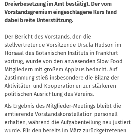
a
Dreierbesetzung im Amt bestätigt. Der vom
r
n
Vorstandsgremium eingeschlagene Kurs fand
-
d
dabei breite Unterstützung.
A
n
Der Bericht des Vorstands, den die
m
stellvertretende Vorsitzende Ursula Hudson im
e
Hörsaal des Botanischen Instituts in Frankfurt
l
vortrug, wurde von den anwesenden Slow Food
d
Mitgliedern mit großem Applaus bedacht. Auf
u
Zustimmung stieß insbesondere die Bilanz der
n
Aktivitäten und Kooperationen zur stärkeren
g
politischen Ausrichtung des Vereins.
Als Ergebnis des Mitglieder-Meetings bleibt die
amtierende Vorstandskonstellation personell
erhalten, während die Aufgabenteilung neu justiert
wurde. Für den bereits im März zurückgetretenen