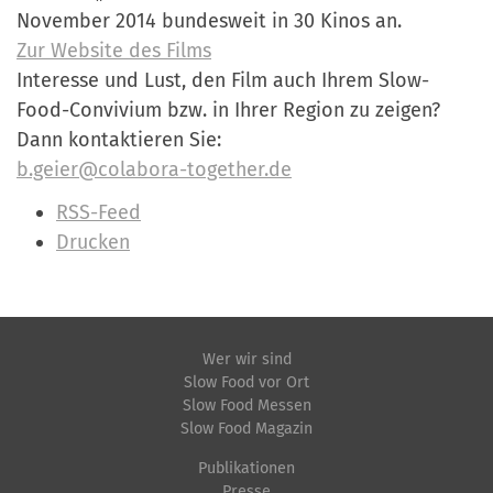
November 2014 bundesweit in 30 Kinos an.
Zur Website des Films
Interesse und Lust, den Film auch Ihrem Slow-
Food-Convivium bzw. in Ihrer Region zu zeigen?
Dann kontaktieren Sie:
b.geier@colabora-together.de
I
RSS-Feed
n
Drucken
h
a
l
t
Wer wir sind
Slow Food vor Ort
s
Slow Food Messen
p
Slow Food Magazin
e
Publikationen
z
Presse