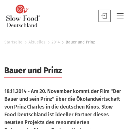
S
l
S
o
l
w
o
F
w
Startseite
Aktuelles
2014
Bauer und Prinz
S
o
F
i
o
o
e
d
s
o
Bauer und Prinz
D
i
d
n
e
B
d
u
h
e
18.11.2014 - Am 20. November kommt der Film "Der
t
i
n
Bauer und sein Prinz" über die Ökolandwirtschaft
e
s
u
r
von Prinz Charles in die deutschen Kinos. Slow
c
t
Food Deutschland ist ideeller Partner dieses
h
z
neusten Projekts des renommierten
l
e