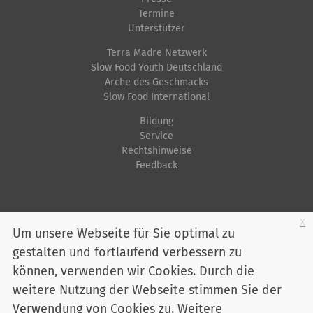
i
Termine
f
Unterstützer
i
Terra Madre Netzwerk
s
Slow Food Youth Deutschland
Arche des Geschmacks
c
Slow Food International
h
e
Bildung
Service
A
Rechtshinweise
k
Feedback
t
i
o
Startseite
Impressum
Datenschutz
Kontakt
Jobs
Sitemap
x
Um unsere Webseite für Sie optimal zu
n
gestalten und fortlaufend verbessern zu
Youtube
Facebook
Instagram
LinkedIn
Bluesky
e
können, verwenden wir Cookies. Durch die
n
Mitglied werden
weitere Nutzung der Webseite stimmen Sie der
Verwendung von Cookies zu. Weitere