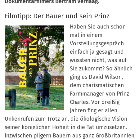
Dokumentarfilmers Bertram Verhaag.
a
r
n
Filmtipp: Der Bauer und sein Prinz
-
d
A
Haben Sie auch schon
n
mal in einem
m
Vorstellungsgespräch
e
einfach ja gesagt und
l
wussten nicht, was auf
d
Sie zukommt? So ähnlich
u
ging es David Wilson,
n
dem charismatischen
g
Farmmanager von Prinz
Charles. Vor dreißig
Jahren fing er allen
Unkenrufen zum Trotz an, die ökologische Vision
seiner königlichen Hoheit in die Tat umzusetzen.
Inzwischen pilgern Bauern aus ganz Großbritannien