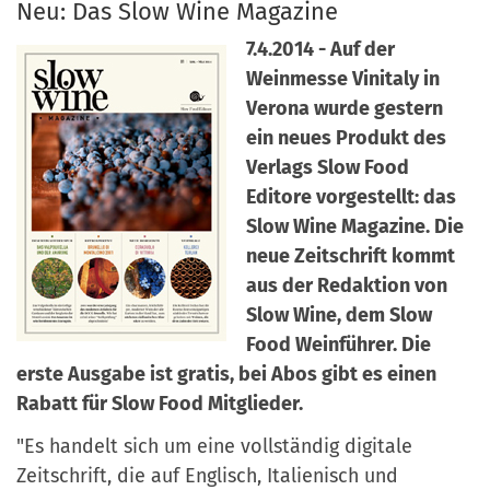
Neu: Das Slow Wine Magazine
a
r
n
7.4.2014 - Auf der
-
d
Weinmesse Vinitaly in
A
Verona wurde gestern
n
ein neues Produkt des
m
Verlags Slow Food
e
Editore vorgestellt: das
l
Slow Wine Magazine. Die
d
neue Zeitschrift kommt
u
aus der Redaktion von
n
Slow Wine, dem Slow
g
Food Weinführer. Die
erste Ausgabe ist gratis, bei Abos gibt es einen
Rabatt für Slow Food Mitglieder.
"Es handelt sich um eine vollständig digitale
Zeitschrift, die auf Englisch, Italienisch und