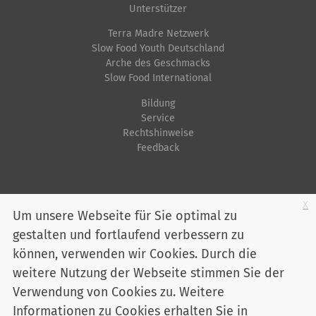
f
Unterstützer
i
Terra Madre Netzwerk
s
Slow Food Youth Deutschland
Arche des Geschmacks
c
Slow Food International
h
e
Bildung
Service
A
Rechtshinweise
k
Feedback
t
i
o
Startseite
Impressum
Datenschutz
Kontakt
Jobs
Sitemap
x
Um unsere Webseite für Sie optimal zu
n
gestalten und fortlaufend verbessern zu
Youtube
Facebook
Instagram
LinkedIn
Bluesky
e
können, verwenden wir Cookies. Durch die
n
Mitglied werden
weitere Nutzung der Webseite stimmen Sie der
Verwendung von Cookies zu. Weitere
Informationen zu Cookies erhalten Sie in
Slow Food Deutschland e. V. - Marienstraße 30 - 10117 Berlin