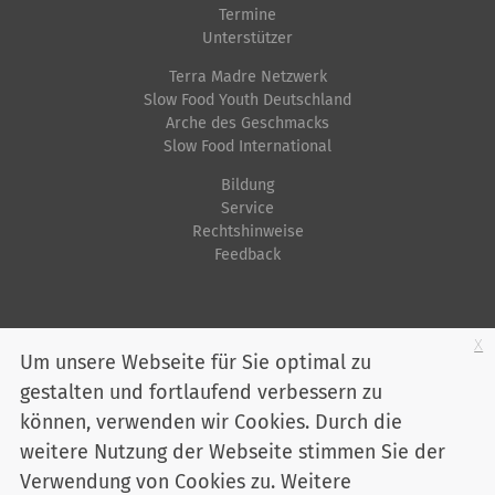
i
Termine
f
Unterstützer
i
Terra Madre Netzwerk
s
Slow Food Youth Deutschland
Arche des Geschmacks
c
Slow Food International
h
e
Bildung
Service
A
Rechtshinweise
k
Feedback
t
i
o
Startseite
Impressum
Datenschutz
Kontakt
Jobs
Sitemap
x
Um unsere Webseite für Sie optimal zu
n
gestalten und fortlaufend verbessern zu
Youtube
Facebook
Instagram
LinkedIn
Bluesky
e
können, verwenden wir Cookies. Durch die
n
Mitglied werden
weitere Nutzung der Webseite stimmen Sie der
Verwendung von Cookies zu. Weitere