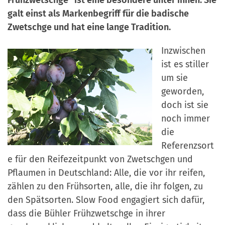
a
r
galt einst als Markenbegriff für die badische
n
-
Zwetschge und hat eine lange Tradition.
d
A
Inzwischen
n
ist es stiller
m
um sie
e
geworden,
l
doch ist sie
d
noch immer
u
die
n
Referenzsort
g
e für den Reifezeitpunkt von Zwetschgen und
Pflaumen in Deutschland: Alle, die vor ihr reifen,
zählen zu den Frühsorten, alle, die ihr folgen, zu
den Spätsorten. Slow Food engagiert sich dafür,
dass die Bühler Frühzwetschge in ihrer