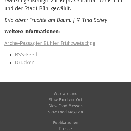
Zwetschgenkönigin zur Repräsentation der Frucht
und der Stadt Bühl gewählt.
Bild oben: Früchte am Baum. |
©
Tina Schey
Weitere Informationen:
Arche-Passagier Bühler Frühzwetschge
I
RSS-Feed
n
Drucken
h
a
l
t
Wer wir sind
Slow Food vor Ort
s
Slow Food Messen
p
Slow Food Magazin
e
Publikationen
z
Presse