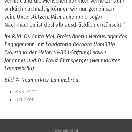
verhilft und die Menschen dahinter vernetzt: Denn
wirklich nachhaltig können wir nur gemeinsam
sein. Unterstützen, Mitmachen und sogar
Nachmachen ist deshalb ausdrücklich erwünscht!“
Im Bild: Dr. Anita Idel, Preisträgerin Herausragendes
Engagement, mit Laudatorin Barbara Unmüßig
(Vorstand der Heinrich-Böll-Stiftung) sowie
Johannes und Dr. Franz Ehrnsperger (Neumarkter
Lammsbräu)
Bild © Neumarkter Lammsbräu
I
RSS-Feed
n
Drucken
h
a
l
t
Wer wir sind