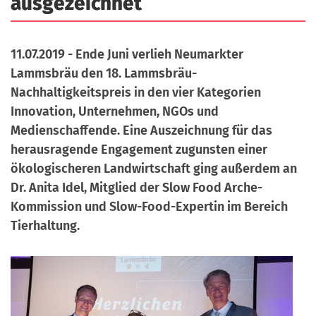
ausgezeichnet
a
r
n
-
d
11.07.2019 - Ende Juni verlieh Neumarkter
A
Lammsbräu den 18. Lammsbräu-
n
Nachhaltigkeitspreis in den vier Kategorien
m
Innovation, Unternehmen, NGOs und
e
Medienschaffende. Eine Auszeichnung für das
l
herausragende Engagement zugunsten einer
d
ökologischeren Landwirtschaft ging außerdem an
u
Dr. Anita Idel, Mitglied der Slow Food Arche-
n
Kommission und Slow-Food-Expertin im Bereich
g
Tierhaltung.