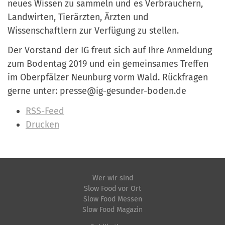
neues Wissen zu sammeln und es Verbrauchern,
Landwirten, Tierärzten, Ärzten und
Wissenschaftlern zur Verfügung zu stellen.
Der Vorstand der IG freut sich auf Ihre Anmeldung
zum Bodentag 2019 und ein gemeinsames Treffen
im Oberpfälzer Neunburg vorm Wald. Rückfragen
gerne unter: presse@ig-gesunder-boden.de
I
RSS-Feed
n
Drucken
h
a
l
t
Wer wir sind
Slow Food vor Ort
s
Slow Food Messen
p
Slow Food Magazin
e