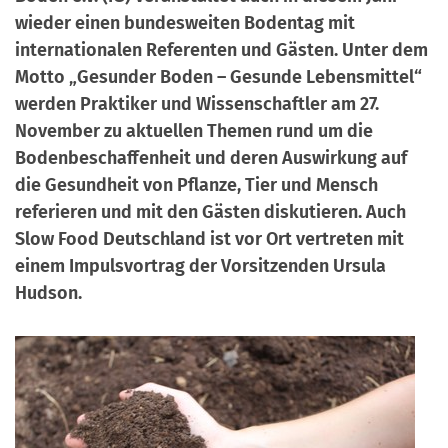
a
wieder einen bundesweiten Bodentag mit
r
n
internationalen Referenten und Gästen. Unter dem
-
d
Motto „Gesunder Boden – Gesunde Lebensmittel“
A
werden Praktiker und Wissenschaftler am 27.
n
November zu aktuellen Themen rund um die
m
Bodenbeschaffenheit und deren Auswirkung auf
e
die Gesundheit von Pflanze, Tier und Mensch
l
referieren und mit den Gästen diskutieren. Auch
d
Slow Food Deutschland ist vor Ort vertreten mit
u
einem Impulsvortrag der Vorsitzenden Ursula
n
Hudson.
g