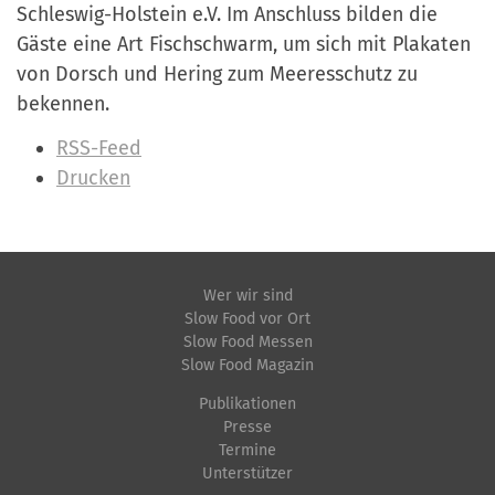
Schleswig-Holstein e.V. Im Anschluss bilden die
Gäste eine Art Fischschwarm, um sich mit Plakaten
von Dorsch und Hering zum Meeresschutz zu
bekennen.
I
RSS-Feed
n
Drucken
h
a
l
t
Wer wir sind
Slow Food vor Ort
s
Slow Food Messen
p
Slow Food Magazin
e
Publikationen
z
Presse
i
Termine
f
Unterstützer