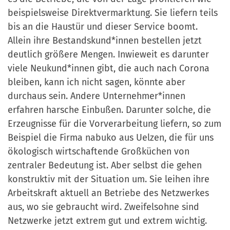
beispielsweise Direktvermarktung. Sie liefern teils
bis an die Haust
ü
r und dieser Service boomt.
Allein ihre Be
standskund*innen be
stellen jetzt
deutlich größere Mengen. Inwieweit es darunter
viele Neukund*innen gibt, die auch nach Corona
bleiben, kann ich nicht sagen, k
ö
nnte aber
durchaus sein. Andere Unternehmer*innen
erfahren harsche Einbußen. Darunter solche, die
Erzeugnisse f
ü
r die Vorverarbeitung liefern,
so zum
Beispiel die
Firma
nabuko aus Uelzen, die für uns
ökologisch wirtschaftende Großküchen von
zentraler Bedeutung ist
. Aber selbst die gehen
konstruktiv mit der Situation um. Sie leihen ihre
Arbeitskraft aktuell an Betriebe des Netzwerkes
aus, wo sie gebraucht wird. Zweifelsohne sind
Netzwerke jetzt extrem gut und extrem wichtig.