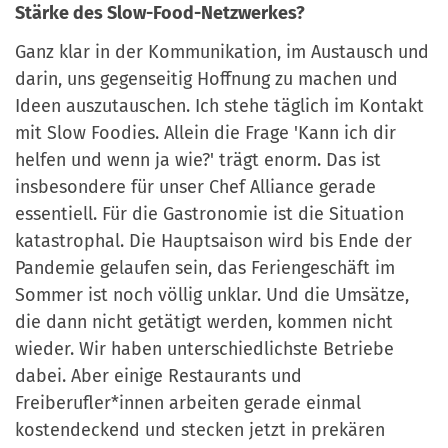
Stärke des Slow-Food-Netzwerkes?
Ganz klar in der Kommunikation, im Austausch und
darin, uns gegenseitig Hoffnung zu machen und
Ideen auszutauschen. Ich stehe t
ä
glich im Kontakt
mit Slow Foodies. Allein die Frage 'Kann ich dir
helfen und wenn ja wie?' tr
ä
gt enorm. Das ist
insbesondere f
ü
r unser Chef Alliance gerade
essentiell. F
ü
r die Gastronomie ist die Situation
katastrophal. Die Hauptsaison wird bis Ende der
Pandemie gelaufen sein, das Feriengesch
ä
ft im
Sommer ist noch v
ö
llig unklar. Und die Ums
ä
tze,
die dann nicht get
ä
tigt werden, kommen nicht
wieder. Wir haben unterschiedlichste Betriebe
dabei. Aber einige Restaurants und
Freiberufler*innen arbeiten gerade einmal
kostendeckend und stecken jetzt in prek
ä
ren