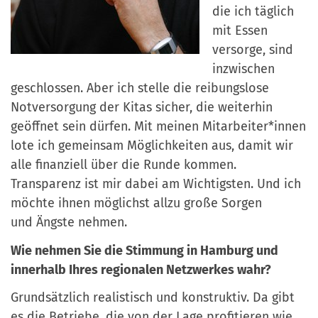
die ich t
ä
glich
mit Essen
versorge, sind
inzwischen
geschlossen. Aber ich stelle die reibungslose
Notversorgung der Kitas sicher, die weiterhin
ge
ö
ffnet sein d
ü
rfen. Mit meinen Mitarbeiter*innen
lote ich gemeinsam M
ö
glichkeiten aus, damit wir
alle finanziell
ü
ber die Runde kommen.
Transparenz ist mir dabei am Wichtigsten. Und ich
m
ö
chte ihnen m
ö
glichst allzu große Sorgen
und
Ä
ngste nehmen.
Wie nehmen Sie die Stimmung in Hamburg und
innerhalb Ihres regionalen Netzwerkes wahr?
Grunds
ä
tzlich realistisch und konstruktiv. Da gibt
es die Betriebe, die von der Lage profitieren wie