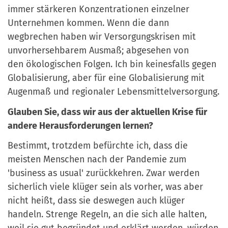
immer stärkeren Konzentrationen einzelner
Unternehmen kommen
. Wenn die dann
wegbrechen haben wir Versorgungskrisen mit
unvorhersehbarem Ausmaß; abgesehen von
den
ö
kologischen Folgen. Ich bin keinesfalls gegen
Globalisierung, aber f
ü
r eine Globalisierung mit
Augenmaß und regionaler Lebensmittelversorgung.
Glauben Sie, dass wir aus der aktuellen Krise für
andere Herausforderungen lernen?
Bestimmt, trotzdem befürchte ich, dass die
meisten Menschen nach der Pandemie zum
'business as usual' zur
ü
ckkehren. Zwar werden
sicherlich viele kl
ü
ger sein als vorher, was aber
nicht heißt, dass sie deswegen auch kl
ü
ger
handeln. Strenge Regeln, an die sich alle halten,