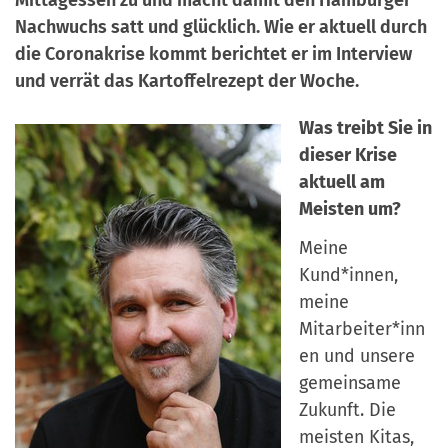
a
r
Nachwuchs satt und glücklich. Wie er aktuell durch
n
-
die Coronakrise kommt berichtet er im Interview
d
A
und verrät das Kartoffelrezept der Woche.
n
Was treibt Sie in
m
dieser Krise
e
aktuell am
l
Meisten um?
d
u
Meine
n
Kund*innen,
g
meine
Mitarbeiter*inn
en und unsere
gemeinsame
Zukunft. Die
meisten Kitas,