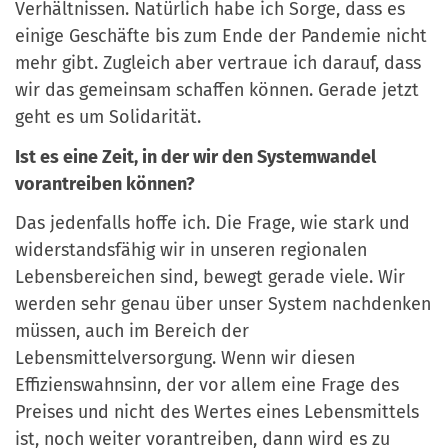
Verh
ä
ltnissen. Nat
ü
rlich habe ich Sorge, dass es
einige Gesch
ä
fte bis zum Ende der Pandemie nicht
mehr gibt. Zugleich aber vertraue ich darauf, dass
wir das gemeinsam schaffen k
ö
nnen. Gerade jetzt
geht es um Solidarit
ät.
Ist es eine Zeit, in der wir den Systemwandel
vorantreiben können?
Das jedenfalls hoffe ich. Die Frage, wie stark und
widerstandsfähig wir in unseren regionalen
Lebensbereichen sind, bewegt gerade viele. Wir
werden sehr genau
ü
ber unser System nachdenken
m
ü
ssen, auch im Bereich der
Lebensmittelversorgung. Wenn wir d
iesen
Effizienswahnsinn, der vor allem eine Frage des
Preises und nicht des Wertes eines Lebensmittels
ist, noch weiter vorantreiben, dann wird es zu