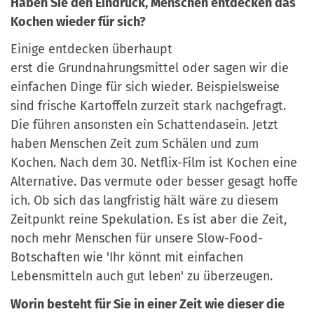
Haben Sie den Eindruck, Menschen entdecken das
Kochen wieder für sich?
Einige entdecken
ü
berhaupt
erst
die
Grundnahrungsmittel
oder sagen wir die
e
infachen Dinge
fü
r sich wieder.
Beispielsweise
sind
frische Kartoffeln zurzeit stark nachgefragt.
Die f
ü
hren ansonsten ein Schattendasein. Jetzt
haben Menschen Zeit zum Sch
ä
len und zum
Kochen. Nach dem 30. Netflix-Film ist Kochen eine
Alternative. Das vermute oder besser gesagt hoffe
ich. Ob sich das langfristig h
ä
lt w
ä
re zu diesem
Zeitpunkt reine Spekulation. Es ist aber die Zeit,
noch mehr Menschen f
ü
r unsere Slow-Food-
Botschaften wie 'Ihr k
ö
nnt mit einfachen
Lebensmitteln
auch
gut
leben'
zu
ü
berzeugen.
Worin besteht für Sie in einer Zeit wie dieser die