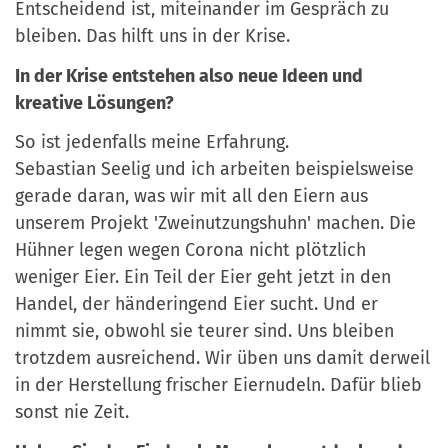
Entscheidend ist, miteinander im Gespr
ä
ch zu
bleiben. Das hilft uns in der Krise.
In der Krise entstehen also neue Ideen und
kreative Lösungen?
So ist jedenfalls meine Erfahrung.
Sebastian
Seelig
und ich arbeiten beispielsweise
gerade daran, was wir mit all den Eiern aus
unserem Projekt 'Zweinutzungshuhn' machen. Die
H
ü
hner legen wegen Corona nicht pl
ö
tzlich
weniger Eier. Ein Teil der Eier geht jetzt in den
Handel, der h
ä
nderingend Eier sucht. Und er
nimmt sie, obwohl sie teurer sind. Uns bleiben
trotzdem ausreichend. Wir
ü
ben uns damit derweil
in der Herstellung frischer
Eiern
udeln
. Daf
ü
r blieb
sonst nie Zeit.