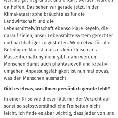
weil sie gut begründet und erklärt
werden
, w
ü
rden
da helfen. Das sehen wir
gerade
jetzt. In der
Klimakatastrophe br
ä
uchte es für
die
Landwirtschaft und die
Lebensmittelwirtschaft
ebenso
klare Regeln, die
darauf
zielen,
unser Lebensmittelsystem gerechter
und nachhaltiger
zu gestalten
.
Wenn etwa
für alle
Beteiligten
klar ist, dass es kein Fleisch aus
Massentierhaltung mehr gibt,
dann werden
Menschen damit auch phantasievoll und kreativ
umgehen. Anpassungsfähigkeit ist nun mal etwas,
was den Menschen ausmacht.
Gibt es etwas, was Ihnen persönlich gerade fehlt?
In einer Krise wie dieser f
ä
llt mir der Verzicht auf
sonst so selbstverst
ä
ndliche Freiheiten
nicht
leicht.
Ich finde es aber wichtig, dass jeder von uns