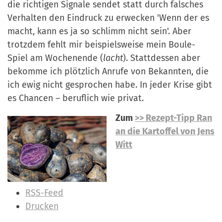
die richtigen Signale sendet statt durch falsches
Verhalten den Eindruck zu erwecken 'Wenn der es
macht, kann es ja so schlimm nicht sein'.
Aber
trotzdem fehlt mir beispielsweise mein Boule-
Spiel am Wochenende (
lacht
). Stattdessen aber
bekomme ich pl
ö
tzlich Anrufe von Bekannten, die
ich ewig nicht gesprochen habe. In jeder Krise gibt
es Chancen
–
beruflich wie privat.
Zum
>> Rezept-Tipp Ran
an die Kartoffel von Jens
Witt
I
RSS-Feed
n
Drucken
h