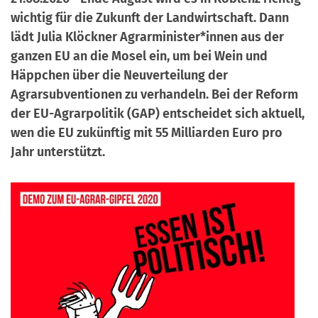
a
r
wichtig für die Zukunft der Landwirtschaft. Dann
n
-
lädt Julia Klöckner Agrarminister*innen aus der
d
A
ganzen EU an die Mosel ein, um bei Wein und
n
Häppchen über die Neuverteilung der
m
Agrarsubventionen zu verhandeln. Bei der Reform
e
der EU-Agrarpolitik (GAP) entscheidet sich aktuell,
l
wen die EU zukünftig mit 55 Milliarden Euro pro
d
Jahr unterstützt.
u
n
g