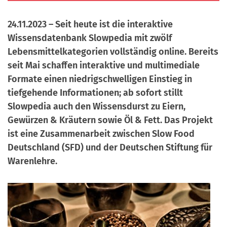
a
r
n
24.11.2023 – Seit heute ist die interaktive
-
d
Wissensdatenbank Slowpedia mit zwölf
A
Lebensmittelkategorien vollständig online. Bereits
n
seit Mai schaffen interaktive und multimediale
m
Formate einen niedrigschwelligen Einstieg in
e
tiefgehende Informationen; ab sofort stillt
l
Slowpedia auch den Wissensdurst zu Eiern,
d
Gewürzen & Kräutern sowie Öl & Fett. Das Projekt
u
ist eine Zusammenarbeit zwischen Slow Food
n
Deutschland (SFD) und der Deutschen Stiftung für
g
Warenlehre.