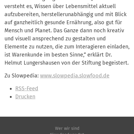
versteht es, Wissen über Lebensmittel aktuell
aufzubereiten, herstellerunabhängig und mit Blick
auf ganzheitlich gesunde Ernährung, also gut für
Mensch und Planet. Das Ganze dann noch kreativ
und visuell ansprechend zu gestalten und
Elemente zu nutzen, die zum Interagieren einladen,
ist Warenkunde im besten Sinne,“ erklärt Dr.
Helmut Lungershausen von der Stiftung begeistert.
Zu Slowpedia:
www.slowpedia.slowfood.de
I
RSS-Feed
n
Drucken
h
a
l
t
Wer wir sind