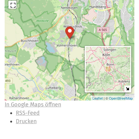
Leaflet
| ©
OpenStreetMap
In Google Maps öffnen
I
RSS-Feed
n
Drucken
h
a