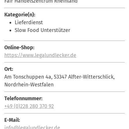
Fair Handelszentrum Rheinland
a
r
n
Kategorie(n):
-
d
Lieferdienst
A
Slow Food Unterstützer
n
m
e
Online-Shop:
l
https://www.legalundlecker.de
d
u
Ort:
n
Am Tonschuppen 4a, 53347 Alfter-Witterschlick,
g
Nordrhein-Westfalen
Telefonnummer:
+49 (0)228 280 370 92
E-Mail:
info@legalundlecker.de