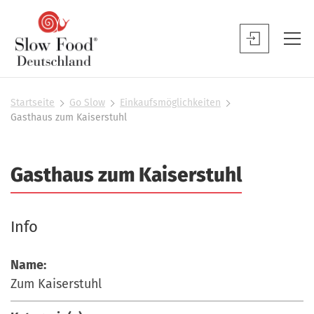
S
l
S
o
l
w
o
F
w
Startseite
Go Slow
Einkaufsmöglichkeiten
S
o
Gasthaus zum Kaiserstuhl
F
i
o
o
e
d
s
o
Gasthaus zum Kaiserstuhl
D
i
d
n
e
B
d
u
h
e
Info
t
i
n
e
s
u
r
Name:
c
t
Zum Kaiserstuhl
h
z
l
e