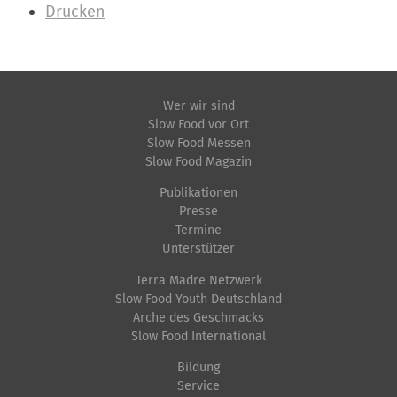
n
Drucken
h
a
l
t
Wer wir sind
Slow Food vor Ort
s
Slow Food Messen
p
Slow Food Magazin
e
Publikationen
z
Presse
i
Termine
f
Unterstützer
i
Terra Madre Netzwerk
s
Slow Food Youth Deutschland
Arche des Geschmacks
c
Slow Food International
h
e
Bildung
Service
A