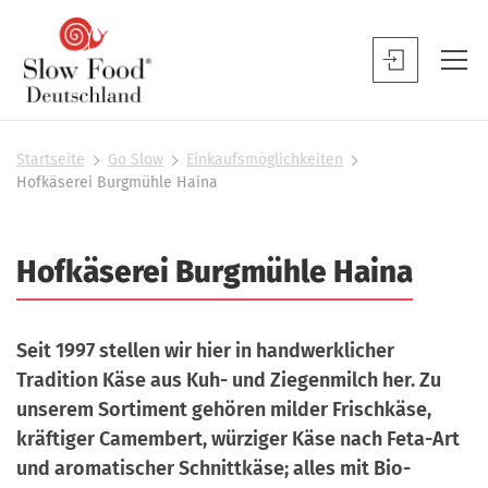
S
l
S
o
l
w
o
F
w
Startseite
Go Slow
Einkaufsmöglichkeiten
S
o
Hofkäserei Burgmühle Haina
F
i
o
o
e
d
s
o
Hofkäserei Burgmühle Haina
D
i
d
n
e
B
d
u
h
e
Seit 1997 stellen wir hier in handwerklicher
t
i
n
Tradition Käse aus Kuh- und Ziegenmilch her. Zu
e
s
u
r
unserem Sortiment gehören milder Frischkäse,
c
t
kräftiger Camembert, würziger Käse nach Feta-Art
h
z
und aromatischer Schnittkäse; alles mit Bio-
l
e