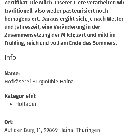
Zertifikat. Die Milch unserer Tiere verarbeiten wir
a
r
traditionell; also weder pasteurisiert noch
n
-
homogensiert. Daraus ergibt sich, je nach Wetter
d
A
und Jahreszeit, eine Veränderung in der
n
Zusammensetzung der Milch; zart und mild im
m
Frühling, reich und voll am Ende des Sommers.
e
l
Info
d
u
Name:
n
Hofkäserei Burgmühle Haina
g
Kategorie(n):
Hofladen
Ort:
Auf der Burg 11, 99869 Haina, Thüringen