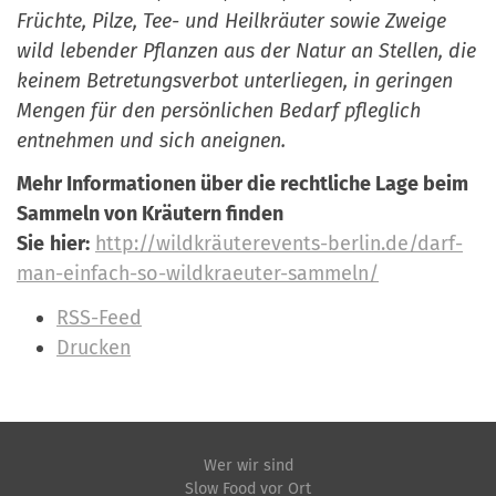
Früchte, Pilze, Tee- und Heilkräuter sowie Zweige
wild lebender Pflanzen aus der Natur an Stellen, die
keinem Betretungsverbot unterliegen, in geringen
Mengen für den persönlichen Bedarf pfleglich
entnehmen und sich aneignen.
Mehr Informationen über die rechtliche Lage beim
Sammeln von Kräutern finden
Sie
hier:
http://wildkräuterevents-berlin.de/darf-
man-einfach-so-wildkraeuter-sammeln/
I
RSS-Feed
n
Drucken
h
a
l
t
Wer wir sind
Slow Food vor Ort
s