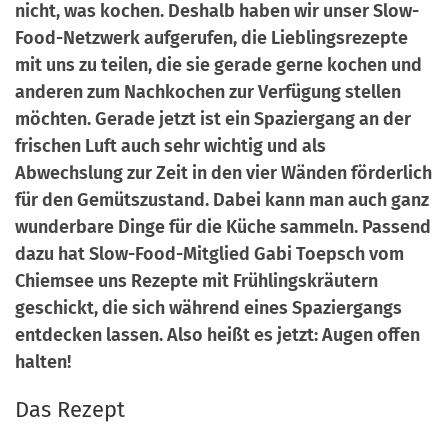
nicht, was kochen. Deshalb haben wir unser Slow-
a
r
Food-Netzwerk aufgerufen, die Lieblingsrezepte
n
-
mit uns zu teilen, die sie gerade gerne kochen und
d
A
anderen zum Nachkochen zur Verfügung stellen
n
möchten. Gerade jetzt ist ein Spaziergang an der
m
frischen Luft auch sehr wichtig und als
e
Abwechslung zur Zeit in den vier Wänden förderlich
l
für den Gemütszustand. Dabei kann man auch ganz
d
wunderbare Dinge für die Küche sammeln. Passend
u
dazu hat Slow-Food-Mitglied Gabi Toepsch vom
n
Chiemsee uns Rezepte mit Frühlingskräutern
g
geschickt, die sich während eines Spaziergangs
entdecken lassen. Also heißt es jetzt: Augen offen
halten!
Das Rezept