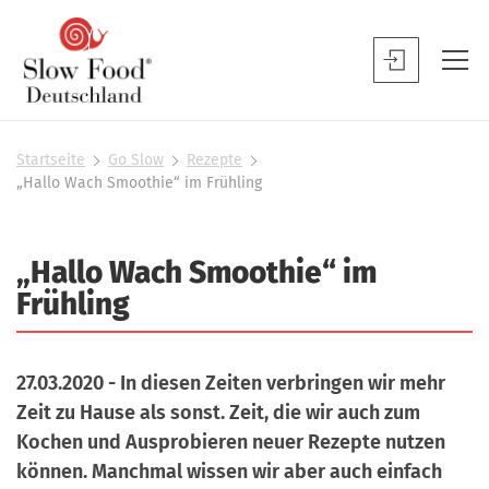
S
l
S
o
l
w
o
F
w
Startseite
Go Slow
Rezepte
S
o
„Hallo Wach Smoothie“ im Frühling
F
i
o
o
e
d
s
o
„Hallo Wach Smoothie“ im
D
i
d
n
e
Frühling
B
d
u
h
e
t
i
n
e
27.03.2020 - In diesen Zeiten verbringen wir mehr
s
u
r
Zeit zu Hause als sonst. Zeit, die wir auch zum
c
t
Kochen und Ausprobieren neuer Rezepte nutzen
h
z
können. Manchmal wissen wir aber auch einfach
l
e