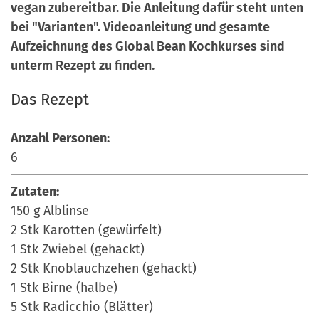
vegan zubereitbar. Die Anleitung dafür steht unten
a
r
bei "Varianten". Videoanleitung und gesamte
n
-
Aufzeichnung des Global Bean Kochkurses sind
d
A
unterm Rezept zu finden.
n
m
Das Rezept
e
l
Anzahl Personen:
d
6
u
n
Zutaten:
g
150 g Alblinse
2 Stk Karotten (gewürfelt)
1 Stk Zwiebel (gehackt)
2 Stk Knoblauchzehen (gehackt)
1 Stk Birne (halbe)
5 Stk Radicchio (Blätter)