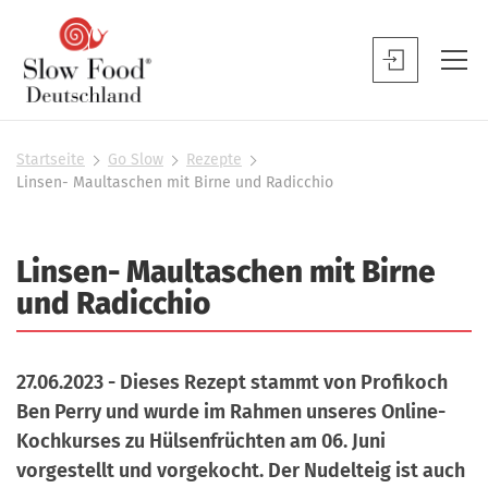
S
l
S
o
l
w
o
F
w
Startseite
Go Slow
Rezepte
S
o
Linsen- Maultaschen mit Birne und Radicchio
F
i
o
o
e
d
s
o
Linsen- Maultaschen mit Birne
D
i
d
n
e
und Radicchio
B
d
u
h
e
t
i
n
e
27.06.2023 - Dieses Rezept stammt von Profikoch
s
u
r
Ben Perry und wurde im Rahmen unseres Online-
c
t
Kochkurses zu Hülsenfrüchten am 06. Juni
h
z
vorgestellt und vorgekocht. Der Nudelteig ist auch
l
e