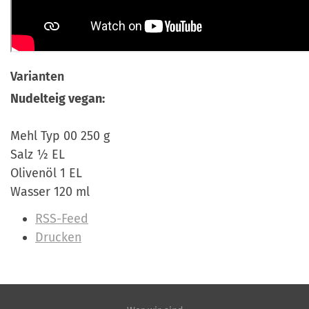
Varianten
Nudelteig vegan:
Mehl Typ 00 250 g
Salz ½ EL
Olivenöl 1 EL
Wasser 120 ml
I
RSS-Feed
n
Drucken
h
a
l