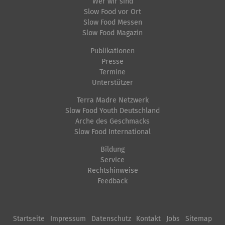
t
Wer wir sind
Slow Food vor Ort
s
Slow Food Messen
p
Slow Food Magazin
e
Publikationen
z
Presse
i
Termine
f
Unterstützer
i
Terra Madre Netzwerk
s
Slow Food Youth Deutschland
Arche des Geschmacks
c
Slow Food International
h
e
Bildung
Service
A
Rechtshinweise
k
Feedback
t
i
o
Startseite
Impressum
Datenschutz
Kontakt
Jobs
Sitemap