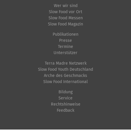
t
Wer wir sind
Slow Food vor Ort
s
Slow Food Messen
p
Slow Food Magazin
e
Publikationen
z
Presse
i
Termine
f
Unterstützer
i
Terra Madre Netzwerk
s
Slow Food Youth Deutschland
Arche des Geschmacks
c
Slow Food International
h
e
Bildung
Service
A
Rechtshinweise
k
Feedback
t
i