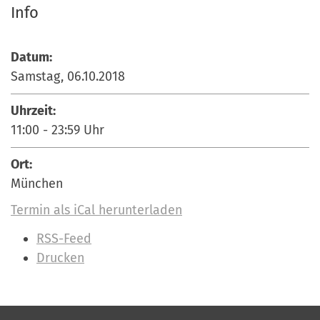
Info
Datum:
Samstag, 06.10.2018
Uhrzeit:
11:00
-
23:59
Uhr
Ort:
München
Termin als iCal herunterladen
I
RSS-Feed
n
Drucken
h
a
l