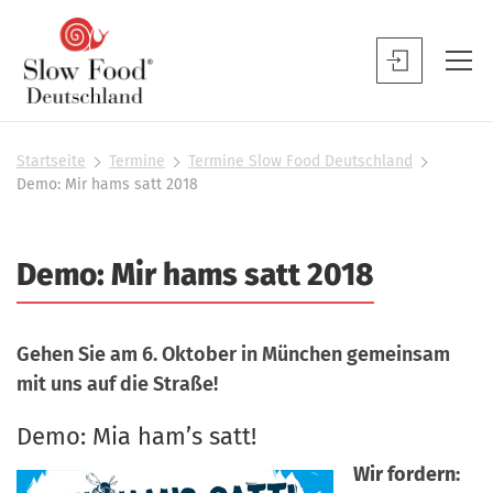
S
l
S
o
l
w
o
F
w
Startseite
Termine
Termine Slow Food Deutschland
S
o
Demo: Mir hams satt 2018
F
i
o
o
e
d
s
o
Demo: Mir hams satt 2018
D
i
d
n
e
B
d
u
h
e
Gehen Sie am 6. Oktober in München gemeinsam
t
i
n
mit uns auf die Straße!
e
s
u
r
c
t
Demo: Mia ham’s satt!
h
z
Wir fordern:
l
e