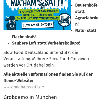
a
Bauernhöfe
r
n
statt
-
d
Agrarfabrike
A
n!
n
Natur statt
m
Flächenfraß!
e
Saubere Luft statt Verkehrskollaps!
l
d
Slow Food Deutschland unterstützt die
u
Veranstaltung. Mehrere Slow Food Convivien
n
werden vor Ort dabei sein.
g
Alle aktuellen Informationen finden Sie auf der
Demo-Website:
www.miahamssatt.de
Großdemo in München