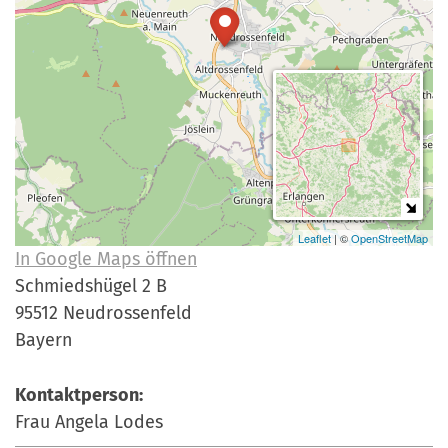
a
r
n
-
d
A
n
m
e
l
d
u
Leaflet
| ©
OpenStreetMap
In Google Maps öffnen
n
Schmiedshügel 2 B
g
95512 Neudrossenfeld
Bayern
Kontaktperson:
Frau Angela Lodes