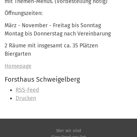
mit Themen-Menüs. (Vorbestellung nötig)
Öffnungszeiten:
März - November - Freitag bis Sonntag
Montag bis Donnerstag nach Vereinbarung
2 Räume mit insgesamt ca. 35 Plätzen
Biergarten
Homepage
Forsthaus Schweigelberg
I
RSS-Feed
n
Drucken
h
a
l
t
Wer wir sind