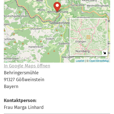
a
r
n
-
d
A
n
m
e
l
d
u
Leaflet
| ©
OpenStreetMap
In Google Maps öffnen
n
Behringersmühle
g
91327 Gößweinstein
Bayern
Kontaktperson:
Frau Marga Linhard