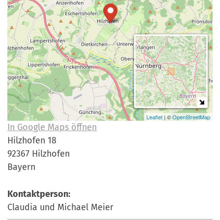
a
r
n
-
d
A
n
m
e
l
d
u
Leaflet
| ©
OpenStreetMap
In Google Maps öffnen
n
Hilzhofen 18
g
92367 Hilzhofen
Bayern
Kontaktperson:
Claudia und Michael Meier