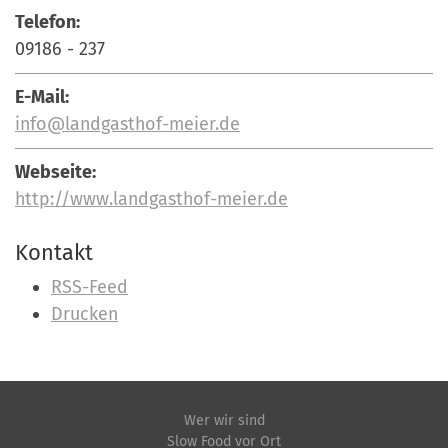
Telefon:
09186 - 237
E-Mail:
info@landgasthof-meier.de
Webseite:
http://www.landgasthof-meier.de
Kontakt
I
RSS-Feed
n
Drucken
h
a
l
t
Wer wir sind
Slow Food vor Ort
s