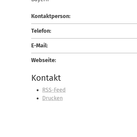
Kontaktperson:
Telefon:
E-Mail:
Webseite:
Kontakt
I
RSS-Feed
n
Drucken
h
a
l
t