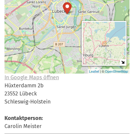
a
r
n
-
d
A
n
m
e
l
d
u
Leaflet
| ©
OpenStreetMap
In Google Maps öffnen
n
Hüxterdamm 2b
g
23552 Lübeck
Schleswig-Holstein
Kontaktperson:
Carolin Meister