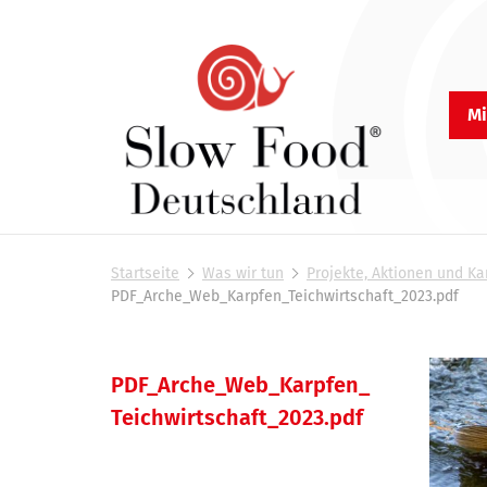
Mi
S
l
Startseite
Was wir tun
Projekte, Aktionen und 
o
S
PDF_Arche_Web_Karpfen_Teichwirtschaft_2023.pdf
i
w
e
F
s
o
i
PDF_Arche_Web_Karpfen_
N
n
o
Teichwirtschaft_2023.pdf
a
d
d
h
v
D
i