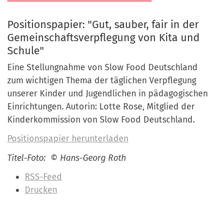
a
r
n
Positionspapier: "Gut, sauber, fair in der
-
d
Gemeinschaftsverpflegung von Kita und
A
Schule"
n
m
Eine Stellungnahme von Slow Food Deutschland
e
zum wichtigen Thema der täglichen Verpflegung
l
unserer Kinder und Jugendlichen in pädagogischen
d
Einrichtungen. Autorin: Lotte Rose, Mitglied der
u
Kinderkommission von Slow Food Deutschland.
n
Positionspapier herunterladen
g
Titel-Foto:
©
Hans-Georg Roth
I
RSS-Feed
n
Drucken
h
a