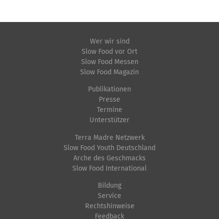
Wer wir sind
Slow Food vor Ort
Slow Food Messen
Slow Food Magazin
Publikationen
Presse
Termine
Unterstützer
Terra Madre Netzwerk
Slow Food Youth Deutschland
Arche des Geschmacks
Slow Food International
Bildung
Service
Rechtshinweise
Feedback