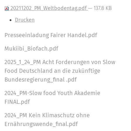
a
r
20211202_PM_Weltbodentag.pdf
— 137.8 KB
n
-
d
I
Drucken
A
n
n
Presseeinladung Fairer Handel.pdf
h
N
m
a
a
e
Mukiibi_Biofach.pdf
l
l
v
t
2025_1_24_PM Acht Forderungen von Slow
d
i
s
u
Food Deutschland an die zukünftige
p
g
n
Bundesregierung_final .pdf
e
a
g
z
2024_PM-Slow food Youth Akademie
t
i
FINAL.pdf
i
f
i
2024_PM Kein Klimaschutz ohne
o
s
Ernährungswende_final.pdf
n
c