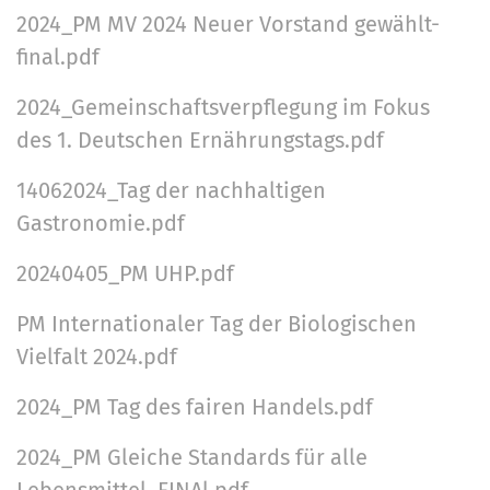
2024_PM MV 2024 Neuer Vorstand gewählt-
h
e
final.pdf
A
2024_Gemeinschaftsverpflegung im Fokus
k
des 1. Deutschen Ernährungstags.pdf
t
i
14062024_Tag der nachhaltigen
o
Gastronomie.pdf
n
e
20240405_PM UHP.pdf
n
PM Internationaler Tag der Biologischen
Vielfalt 2024.pdf
2024_PM Tag des fairen Handels.pdf
2024_PM Gleiche Standards für alle