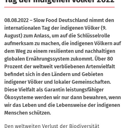
a
r
n
-
d
08.08.2022 – Slow Food Deutschland nimmt den
A
internationalen Tag der indigenen Völker (9.
n
August) zum Anlass, um auf die Schlüsselrolle
m
aufmerksam zu machen, die indigenen Völkern auf
e
dem Weg zu einem resilienten und nachhaltigen
l
globalen Ernährungssystem zukommt. Über 80
d
Prozent der weltweit verbliebenen Artenvielfalt
u
befindet sich in den Ländern und Gebieten
n
indigener Völker und lokaler Gemeinschaften.
g
Diese Vielfalt als Garantin leistungsfähiger
Ökosysteme werden wir nur dann bewahren, wenn
wir das Leben und die Lebensweise der indigenen
Menschen schützen.
Den weltweiten Verlust der Biodiversität