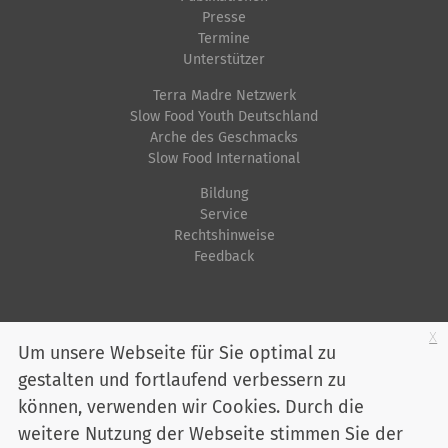
l
i
Presse
o
Termine
l
s
n
Unterstützer
e
c
Terra Madre Netzwerk
r
h
Slow Food Youth Deutschland
G
e
Arche des Geschmacks
r
A
Slow Food International
ö
k
Bildung
ß
t
Service
e
i
Rechtshinweise
Feedback
…
o
n
e
Startseite
Impressum
Datenschutz
Kontakt
Jobs
Sitemap
x
n
Um unsere Webseite für Sie optimal zu
gestalten und fortlaufend verbessern zu
Youtube
Facebook
Instagram
LinkedIn
Bluesky
können, verwenden wir Cookies. Durch die
Mitglied werden
weitere Nutzung der Webseite stimmen Sie der