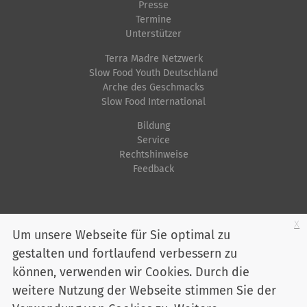
l
i
Presse
o
Termine
l
s
n
Unterstützer
e
c
Terra Madre Netzwerk
r
h
Slow Food Youth Deutschland
G
e
Arche des Geschmacks
r
A
Slow Food International
ö
k
Bildung
ß
t
Service
e
i
Rechtshinweise
Feedback
…
o
n
e
Startseite
Impressum
Datenschutz
Kontakt
Jobs
Sitemap
x
n
Um unsere Webseite für Sie optimal zu
gestalten und fortlaufend verbessern zu
Youtube
Facebook
Instagram
LinkedIn
Bluesky
können, verwenden wir Cookies. Durch die
Mitglied werden
weitere Nutzung der Webseite stimmen Sie der