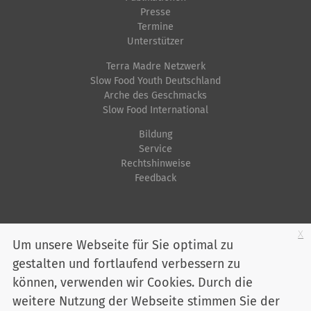
l
i
Presse
o
Termine
l
s
n
Unterstützer
e
c
Terra Madre Netzwerk
r
h
Slow Food Youth Deutschland
G
e
Arche des Geschmacks
r
A
Slow Food International
ö
k
Bildung
ß
t
Service
e
i
Rechtshinweise
Feedback
…
o
n
e
Startseite
Impressum
Datenschutz
Kontakt
Jobs
Sitemap
x
n
Um unsere Webseite für Sie optimal zu
gestalten und fortlaufend verbessern zu
Youtube
Facebook
Instagram
LinkedIn
Bluesky
können, verwenden wir Cookies. Durch die
Mitglied werden
weitere Nutzung der Webseite stimmen Sie der