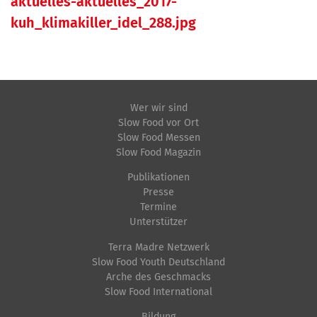
aktuelles-aktuelles_2017-
g
h
N
e
a
kuh_klimakiller_idel_288.jpg
a
B
l
v
i
t
i
l
s
d
p
g
Wer wir sind
i
e
a
Slow Food vor Ort
n
z
Slow Food Messen
t
Slow Food Magazin
v
i
i
o
f
Publikationen
l
i
Presse
o
Termine
l
s
n
Unterstützer
e
c
Terra Madre Netzwerk
r
h
Slow Food Youth Deutschland
G
e
Arche des Geschmacks
r
A
Slow Food International
ö
k
Bildung