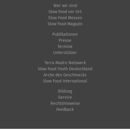
t
Wer wir sind
Slow Food vor Ort
s
Slow Food Messen
p
Slow Food Magazin
e
Publikationen
z
Presse
i
Termine
f
Unterstützer
i
Terra Madre Netzwerk
s
Slow Food Youth Deutschland
Arche des Geschmacks
c
Slow Food International
h
e
Bildung
Service
A
Rechtshinweise
k
Feedback
t
i