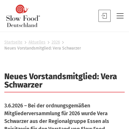
S
l
S
o
l
w
o
F
w
Startseite
Aktuelles
2026
S
o
Neues Vorstandsmitglied: Vera Schwarzer
F
i
o
o
e
d
s
o
D
i
d
Neues Vorstandsmitglied: Vera
n
e
B
d
Schwarzer
u
h
e
t
i
n
e
s
u
3.6.2026 – Bei der ordnungsgemäßen
r
c
t
Mitgliederversammlung für 2026 wurde Vera
h
z
Schwarzer aus der Regionalgruppe Essen als
l
e
Beisitzerin für den Vorstand von Slow Food