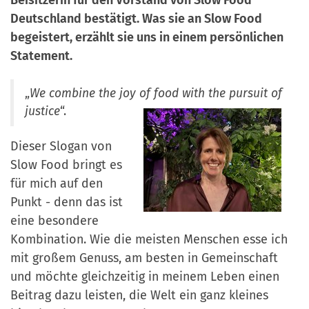
a
r
Deutschland bestätigt. Was sie an Slow Food
n
-
begeistert, erzählt sie uns in einem persönlichen
d
A
Statement.
n
m
„
We combine the joy of food with the pursuit of
e
justice
“.
l
Dieser Slogan von
d
Slow Food bringt es
u
für mich auf den
n
Punkt - denn das ist
g
eine besondere
Kombination. Wie die meisten Menschen esse ich
mit großem Genuss, am besten in Gemeinschaft
und möchte gleichzeitig in meinem Leben einen
Beitrag dazu leisten, die Welt ein ganz kleines