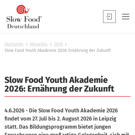
S
l
S
o
l
w
o
F
w
Startseite
Aktuelles
2026
S
o
Slow Food Youth Akademie 2026: Ernährung der Zukunft
F
i
o
o
e
d
s
o
D
i
d
Slow Food Youth Akademie
n
e
B
d
2026: Ernährung der Zukunft
u
h
e
t
i
n
e
s
u
4.6.2026 - Die Slow Food Youth Akademie 2026
r
c
t
findet vom 27. Juli bis 2. August 2026 in Leipzig
h
z
statt. Das Bildungsprogramm bietet jungen
l
e
Erwachsenen eine großartige Gelegenheit, sich mit