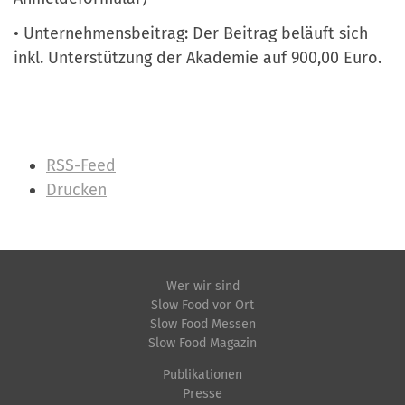
• Unternehmensbeitrag: Der Beitrag beläuft sich
inkl. Unterstützung der Akademie auf 900,00 Euro.
I
RSS-Feed
n
Drucken
h
a
l
t
Wer wir sind
Slow Food vor Ort
s
Slow Food Messen
p
Slow Food Magazin
e
Publikationen
z
Presse