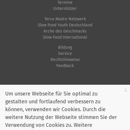
i
Termine
f
Unterstützer
i
Terra Madre Netzwerk
s
Slow Food Youth Deutschland
Arche des Geschmacks
c
Slow Food International
h
e
Bildung
Service
A
Rechtshinweise
k
Feedback
t
i
o
Startseite
Impressum
Datenschutz
Kontakt
Jobs
Sitemap
x
Um unsere Webseite für Sie optimal zu
n
gestalten und fortlaufend verbessern zu
Youtube
Facebook
Instagram
LinkedIn
Bluesky
e
können, verwenden wir Cookies. Durch die
n
Mitglied werden
weitere Nutzung der Webseite stimmen Sie der
Verwendung von Cookies zu. Weitere