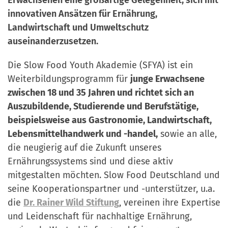
a
r
innovativen Ansätzen für Ernährung,
n
-
Landwirtschaft und Umweltschutz
d
A
auseinanderzusetzen.
n
Die Slow Food Youth Akademie (SFYA) ist ein
m
Weiterbildungsprogramm für
junge Erwachsene
e
zwischen 18 und 35 Jahren und richtet sich an
l
Auszubildende, Studierende und Berufstätige,
d
beispielsweise aus Gastronomie, Landwirtschaft,
u
Lebensmittelhandwerk und -handel,
sowie an alle,
n
die neugierig auf die Zukunft unseres
g
Ernährungssystems sind und diese aktiv
mitgestalten möchten. Slow Food Deutschland und
seine Kooperationspartner und -unterstützer, u.a.
die
Dr. Rainer Wild Stiftung
, vereinen ihre Expertise
und Leidenschaft für nachhaltige Ernährung,