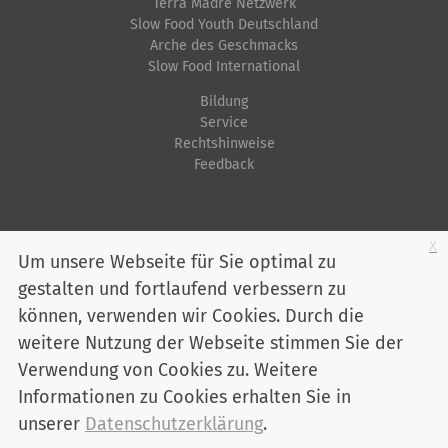
Terra Madre Netzwerk
e
c
Slow Food Youth Deutschland
r
h
Arche des Geschmacks
G
e
Slow Food International
r
A
Bildung
ö
k
Service
ß
t
Rechtshinweise
Feedback
e
i
…
o
n
Startseite
Impressum
Datenschutz
Kontakt
Jobs
Sitemap
x
e
Um unsere Webseite für Sie optimal zu
n
gestalten und fortlaufend verbessern zu
Youtube
Facebook
Instagram
LinkedIn
Bluesky
können, verwenden wir Cookies. Durch die
Mitglied werden
weitere Nutzung der Webseite stimmen Sie der
Verwendung von Cookies zu. Weitere
Informationen zu Cookies erhalten Sie in
Slow Food Deutschland e. V. - Marienstraße 30 - 10117 Berlin
Telefon:
030 / 2 00 04 75-0
unserer
Datenschutzerklärung
.
info@slowfood.de