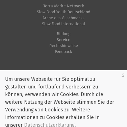
Terra Madre Netzwerk
Slow Food Youth Deutschland
Arche des Geschmacks
Slow Food International
Bildung
Service
Rechtshinweise
Feedback
Startseite
Impressum
Datenschutz
Kontakt
Jobs
Sitemap
x
Um unsere Webseite für Sie optimal zu
gestalten und fortlaufend verbessern zu
Youtube
Facebook
Instagram
LinkedIn
Bluesky
können, verwenden wir Cookies. Durch die
Mitglied werden
weitere Nutzung der Webseite stimmen Sie der
Verwendung von Cookies zu. Weitere
Informationen zu Cookies erhalten Sie in
Slow Food Deutschland e. V. - Marienstraße 30 - 10117 Berlin
Telefon:
030 / 2 00 04 75-0
unserer
Datenschutzerklärung
.