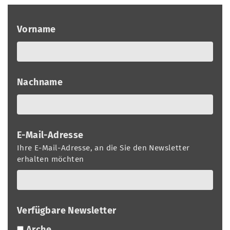
a
r
n
-
Vorname
d
A
n
m
e
Nachname
l
d
u
E-Mail-Adresse
n
Ihre E-Mail-Adresse, an die Sie den Newsletter
g
erhalten möchten
Verfügbare Newsletter
Arche