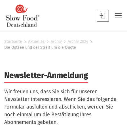
S
l
S
o
l
w
o
F
w
Startseite
Aktuelles
Archiv
Archiv 2024
S
o
Die Ostsee und der Streit um die Quote
F
i
o
o
e
d
s
o
D
i
d
Newsletter-Anmeldung
n
e
B
d
u
h
e
Wir freuen uns, dass Sie sich für unseren
t
i
n
e
Newsletter interessieren. Wenn Sie das folgende
s
u
r
Formular ausfüllen und abschicken, werden Sie
c
t
noch einmal um die Bestätigung Ihres
h
z
Abonnements gebeten.
l
e