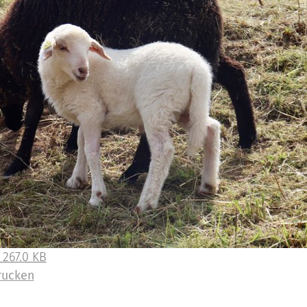
 267.0 KB
rucken