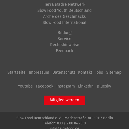
Terra Madre Netzwerk
r
h
Slow Food Youth Deutschland
G
e
Arche des Geschmacks
r
A
Slow Food International
ö
k
Bildung
ß
t
Service
e
i
Rechtshinweise
Feedback
…
o
n
e
Startseite
Impressum
Datenschutz
Kontakt
Jobs
Sitemap
n
Youtube
Facebook
Instagram
LinkedIn
Bluesky
Mitglied werden
Slow Food Deutschland e. V. - Marienstraße 30 - 10117 Berlin
Telefon:
030 / 2 00 04 75-0
info@slowfood.de